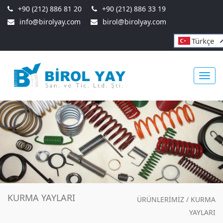
+90 (212) 886 81 20
+90 (212) 886 33 19
info@birolyay.com
birol@birolyay.com
Türkçe
Toggl
navig
KURMA YAYLARI
ÜRÜNLERİMİZ
/
KURMA
YAYLARI