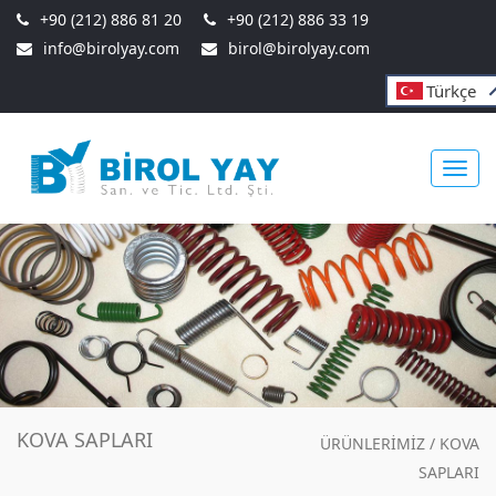
+90 (212) 886 81 20
+90 (212) 886 33 19
info@birolyay.com
birol@birolyay.com
Türkçe
Toggl
navig
KOVA SAPLARI
ÜRÜNLERİMİZ
/
KOVA
SAPLARI